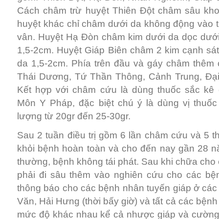
Cách châm trừ huyệt Thiên Đột châm sâu kho
huyệt khác chỉ châm dưới da không động vào t
vân. Huyệt Hạ Đòn châm kim dưới da dọc dướ
1,5-2cm. Huyệt Giáp Biên châm 2 kim cạnh sát
da 1,5-2cm. Phía trên đầu và gáy châm thêm
Thái Dương, Tứ Thần Thông, Cảnh Trung, Đạ
Kết hợp với châm cứu là dùng thuốc sắc kê
Môn Y Pháp, đặc biệt chú ý là dùng vị thuố
lượng từ 20gr đến 25-30gr.
Sau 2 tuần điều trị gồm 6 lần châm cứu và 5 th
khỏi bệnh hoàn toàn và cho đến nay gần 28 
thường, bệnh không tái phát. Sau khi chữa cho 
phải đi sâu thêm vào nghiên cứu cho các bệ
thông báo cho các bệnh nhân tuyến giáp ở các
Văn, Hải Hưng (thời bấy giờ) và tất cả các bện
mức độ khác nhau kể cả nhược giáp và cường 