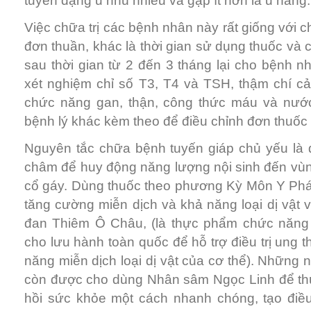
tuyến dạng u nhú nhiều và gặp ít hơn là u nang.
Việc chữa trị các bệnh nhân này rất giống với 
đơn thuần, khác là thời gian sử dụng thuốc và
sau thời gian từ 2 đến 3 tháng lại cho bệnh n
xét nghiệm chỉ số T3, T4 và TSH, thậm chí cả
chức năng gan, thận, công thức máu và nướ
bệnh lý khác kèm theo để điều chỉnh đơn thuốc
Nguyên tắc chữa bệnh tuyến giáp chủ yếu l
châm để huy động năng lượng nội sinh đến vù
cổ gáy. Dùng thuốc theo phương Kỳ Môn Y Pháp
tăng cường miễn dịch và khả năng loại dị vật v
đan Thiêm Ô Châu, (là thực phẩm chức năng
cho lưu hành toàn quốc để hỗ trợ điều trị ung 
năng miễn dịch loại dị vật của cơ thể). Những 
còn được cho dùng Nhân sâm Ngọc Linh để thú
hồi sức khỏe một cách nhanh chóng, tạo điều