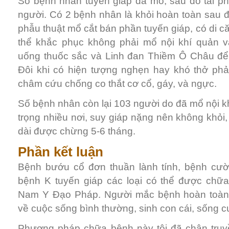
Số bệnh nhân tuyến giáp đã mổ, sau đó tái ph
người. Có 2 bệnh nhân là khỏi hoàn toàn sau điề
phẫu thuật mổ cắt bán phần tuyến giáp, có di că
thể khắc phục không phải mổ nội khí quản 
uống thuốc sắc và Linh đan Thiềm Ô Châu để
Đôi khi có hiện tượng nghẹn hay khó thở ph
châm cứu chống co thắt cơ cổ, gáy, và ngực.
Số bệnh nhân còn lại 103 người do đã mổ nội kh
trọng nhiều nơi, suy giáp nặng nên không khỏi
dài được chừng 5-6 tháng.
Phần kết luận
Bệnh bướu cổ đơn thuần lành tính, bệnh cườ
bệnh K tuyến giáp các loại có thể được chữa
Nam Y Đạo Pháp. Người mắc bệnh hoàn toàn 
về cuộc sống bình thường, sinh con cái, sống 
Phương pháp chữa bệnh này tôi đã chân truy