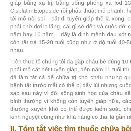
giáp bằng xạ trị, bằng uống phóng xạ Iod 13
Cisplatin Etoposide rồi phẫu thuật mổ phanh, h
tới mổ nội soi – cắt đi tuyến giáp thế là xong
phải chờ đợi lo lắng, cái gì sẽ đến và cuộc đời 
năm hay 10 năm… đấy là định mệnh đau xót nế
còn rất trẻ 15-20 tuổi cũng như ở độ tuổi 40-
nhau.
Trên thực tế chúng tôi đã gặp cháu bé đúng 10 t
phải mổ cắt hết tuyến giáp, đến năm 11 tuổi thì
đã làm tất cả để chữa trị cho cháu nhưng quả
bệnh tật trước mắt có thể bị đẩy lùi nhưng cuộ
sao sau này vì đời sống sinh học của cháu sẽ 
bình thường vì không còn tuyến giáp nữa, các r
thường xuyên khó có thể được kiểm soát, c
kinh nguyệt cũng như khả năng có thai là gần 
II. Tóm tắt việc tìm thuốc chữa b