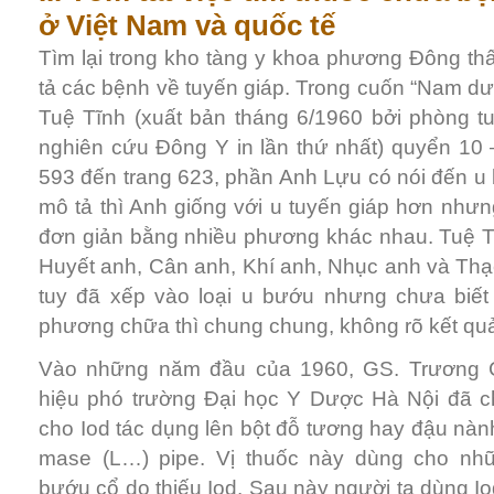
ở Việt Nam và quốc tế
Tìm lại trong kho tàng y khoa phương Đông th
tả các bệnh về tuyến giáp. Trong cuốn “Nam dượ
Tuệ Tĩnh (xuất bản tháng 6/1960 bởi phòng tu
nghiên cứu Đông Y in lần thứ nhất) quyển 10 
593 đến trang 623, phần Anh Lựu có nói đến u
mô tả thì Anh giống với u tuyến giáp hơn nhưng
đơn giản bằng nhiều phương khác nhau. Tuệ Tĩn
Huyết anh, Cân anh, Khí anh, Nhục anh và Th
tuy đã xếp vào loại u bướu nhưng chưa biết 
phương chữa thì chung chung, không rõ kết qu
Vào những năm đầu của 1960, GS. Trương 
hiệu phó trường Đại học Y Dược Hà Nội đã ch
cho Iod tác dụng lên bột đỗ tương hay đậu nàn
mase (L…) pipe. Vị thuốc này dùng cho n
bướu cổ do thiếu Iod. Sau này người ta dùng Io