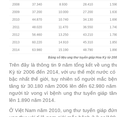
2008
37.340
8.930
28.410
1.59
2009
37.200
10.000
27.200
1.63
2010
44.870
10.740
34.130
1.69
2011
48.020
11.470
36.550
1.74
2012
56.460
13.250
43.210
1.78
2013
60.220
14.910
45.310
1.85
2014
63.980
15.190
48.790
1.89
Bảng số liệu ung thư tuyến giáp Hoa Kỳ từ 20
Trên đây là thông tin 9 năm tổng kết về ung t
Kỳ từ 2006 đến 2014, với ưu thế một nước có 
bậc nhất thế giới, tuy nhiên số người mắc bệ
tăng từ 30.180 năm 2006 lên đến 62.980 năm 
người tử vong vì bệnh ung thư tuyến giáp tă
lên 1.890 năm 2014.
Ở Việt Nam năm 2010, ung thư tuyến giáp đứng