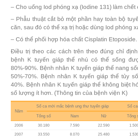
– Cho uống Iod phóng xạ (Iodine 131) làm chết 
– Phẫu thuật cắt bỏ một phần hay toàn bộ tuyế
căn, sau đó có thể xạ trị hoặc dùng Iod phóng x
– Có thể phối hợp hóa chất Cisplatin Etoposide.
Điều trị theo các cách trên theo đúng chỉ định
bệnh K tuyến giáp thể nhú có thể sống đ
80%-90%. Bệnh nhân K tuyến giáp thể nang s
50%-70%. Bệnh nhân K tuyến giáp thể tủy s
40%. Bệnh nhân K tuyến giáp thể không biệt h
số lượng ít hơn. (Thông tin của bệnh viện K)
Số ca mới mắc bệnh ung thư tuyến giáp
Số ca
Năm
Tổng số
Nam
Nữ
Tổng 
2006
30.180
7.590
22.590
1.50
2007
33.550
8.070
25.480
1.53