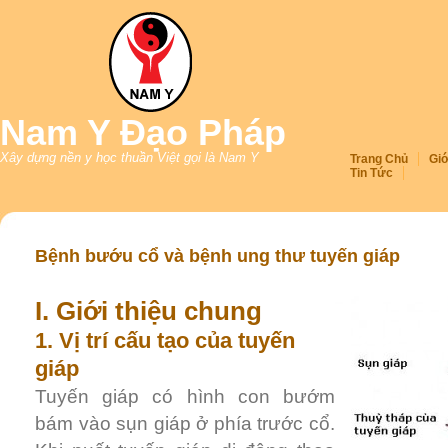
Nam Y Đạo Pháp
Xây dựng nền y học thuần Việt gọi là Nam Y
Trang Chủ
Giớ
Tin Tức
Bệnh bướu cổ và bệnh ung thư tuyến giáp
I. Giới thiệu chung
1. Vị trí cấu tạo của tuyến
giáp
Tuyến giáp có hình con bướm
bám vào sụn giáp ở phía trước cổ.