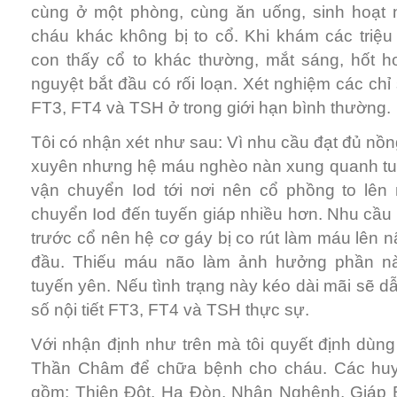
cùng ở một phòng, cùng ăn uống, sinh hoạt
cháu khác không bị to cổ. Khi khám các triệ
con thấy cổ to khác thường, mắt sáng, hốt h
nguyệt bắt đầu có rối loạn. Xét nghiệm các chỉ
FT3, FT4 và TSH ở trong giới hạn bình thường.
Tôi có nhận xét như sau: Vì nhu cầu đạt đủ nồ
xuyên nhưng hệ máu nghèo nàn xung quanh tu
vận chuyển Iod tới nơi nên cổ phồng to lê
chuyển Iod đến tuyến giáp nhiều hơn. Nhu cầu
trước cổ nên hệ cơ gáy bị co rút làm máu lên 
đầu. Thiếu máu não làm ảnh hưởng phần nà
tuyến yên. Nếu tình trạng này kéo dài mãi sẽ dẫ
số nội tiết FT3, FT4 và TSH thực sự.
Với nhận định như trên mà tôi quyết định dùn
Thần Châm để chữa bệnh cho cháu. Các hu
gồm: Thiên Đột, Hạ Đòn, Nhân Nghênh, Giáp B