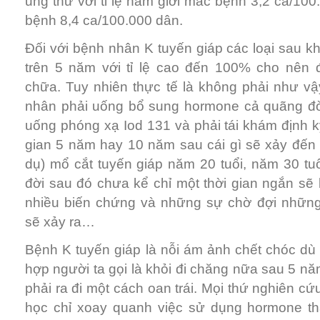
ung thư với tỉ lệ nam giới mắc bệnh 3,2 ca/100
bệnh 8,4 ca/100.000 dân.
Đối với bệnh nhân K tuyến giáp các loại sau kh
trên 5 năm với tỉ lệ cao đến 100% cho nên
chữa. Tuy nhiên thực tế là không phải như vậy
nhân phải uống bổ sung hormone cả quãng đời 
uống phóng xạ Iod 131 và phải tái khám định 
gian 5 năm hay 10 năm sau cái gì sẽ xảy đến 
dụ) mổ cắt tuyến giáp năm 20 tuổi, năm 30 tu
đời sau đó chưa kể chỉ một thời gian ngắn sẽ 
nhiều biến chứng và những sự chờ đợi nhữn
sẽ xảy ra…
Bệnh K tuyến giáp là nỗi ám ảnh chết chóc dù
hợp người ta gọi là khỏi đi chăng nữa sau 5 nă
phải ra đi một cách oan trái. Mọi thứ nghiên cứ
học chỉ xoay quanh việc sử dụng hormone th