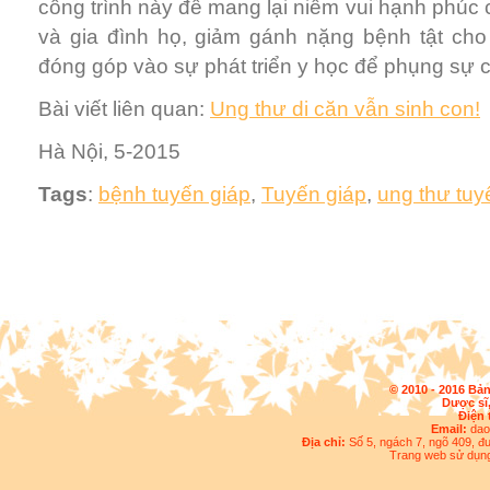
công trình này để mang lại niềm vui hạnh phú
và gia đình họ, giảm gánh nặng bệnh tật cho 
đóng góp vào sự phát triển y học để phụng sự c
Bài viết liên quan:
Ung thư di căn vẫn sinh con!
Hà Nội, 5-2015
Tags
:
bệnh tuyến giáp
,
Tuyến giáp
,
ung thư tuy
© 2010 - 2016 Bả
Dược sĩ
Điện 
Email:
dao
Địa chỉ:
Số 5, ngách 7, ngõ 409, 
Trang web sử dụn